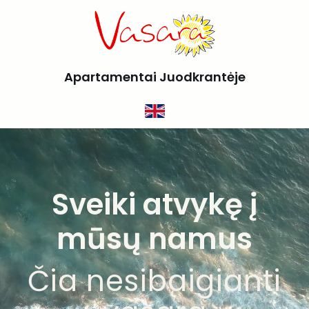
Skip
to
content
Apartamentai Juodkrantėje
Sveiki atvykę į
mūsų namus
Čia nesibaigianti