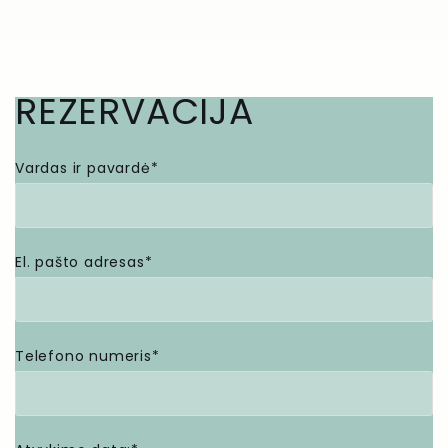
REZERVACIJA
Vardas ir pavardė*
El. pašto adresas*
Telefono numeris*