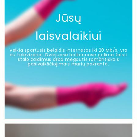
Jūsų
laisvalaikiui
Veikia spartusis belaidis internetas iki 20 Mb/s, yra
du televizoriai. Dviejuose balkonuose galima žaisti
stalo žaidimus arba mėgautis romantiškais
pasivaikščiojimais marių pakrante.