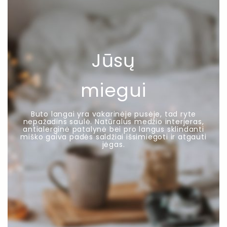
Jūsų
miegui
Buto langai yra vakarinėje pusėje, tad ryte
nepažadins saulė. Natūralus medžio interjeras,
antialerginė patalynė bei pro langus sklindanti
miško gaiva padės saldžiai išsimiegoti ir atgauti
jėgas.