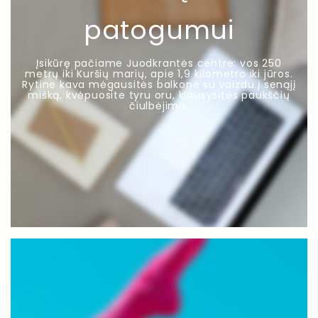
patogumui
Įsikūrę pačiame Juodkrantės centre: vos 250
metrų iki Kuršių marių, apie 1,9 kilometro iki jūros.
Rytine kava mėgausitės balkone su vaizdu į senąjį
mišką, kvėpuosite tyru oru, klausysitės paukščių
čiulbėjimo.