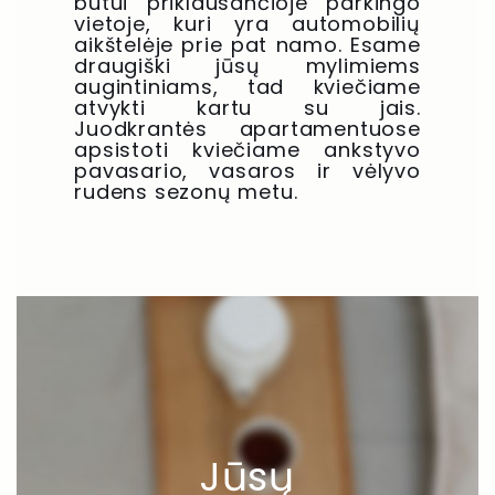
butui priklausančioje parkingo
vietoje, kuri yra automobilių
aikštelėje prie pat namo. Esame
draugiški jūsų mylimiems
augintiniams, tad kviečiame
atvykti kartu su jais.
Juodkrantės apartamentuose
apsistoti kviečiame ankstyvo
pavasario, vasaros ir vėlyvo
rudens sezonų metu.
Jūsų