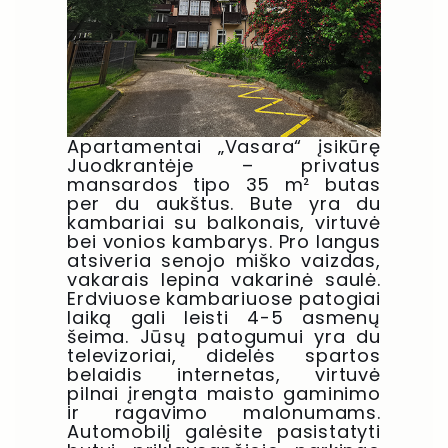
Apartamentai „Vasara“ įsikūrę
Juodkrantėje – privatus
mansardos tipo 35 m² butas
per du aukštus. Bute yra du
kambariai su balkonais, virtuvė
bei vonios kambarys. Pro langus
atsiveria senojo miško vaizdas,
vakarais lepina vakarinė saulė.
Erdviuose kambariuose patogiai
laiką gali leisti 4-5 asmenų
šeima. Jūsų patogumui yra du
televizoriai, didelės spartos
belaidis internetas, virtuvė
pilnai įrengta maisto gaminimo
ir ragavimo malonumams.
Automobilį galėsite pasistatyti